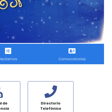
Reclamos
Convocatorias
l de
Directorio
ncia
Telefónico