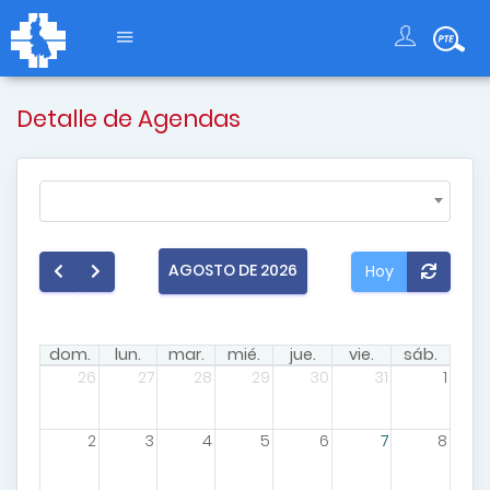
Detalle de Agendas
AGOSTO DE 2026
Hoy
dom.
lun.
mar.
mié.
jue.
vie.
sáb.
26
27
28
29
30
31
1
2
3
4
5
6
7
8