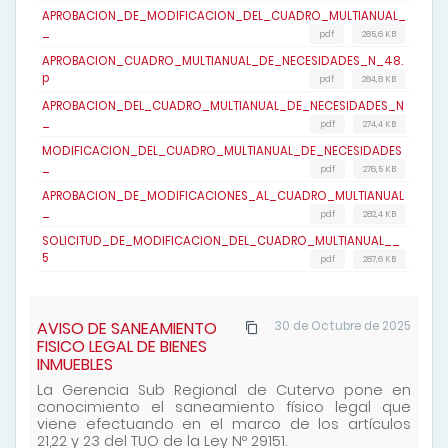
APROBACION_DE_MODIFICACION_DEL_CUADRO_MULTIANUAL_
_
pdf
285,6 KB
APROBACION_CUADRO_MULTIANUAL_DE_NECESIDADES_N_48.
p
pdf
284,8 KB
APROBACION_DEL_CUADRO_MULTIANUAL_DE_NECESIDADES_N
_
pdf
274,4 KB
MODIFICACION_DEL_CUADRO_MULTIANUAL_DE_NECESIDADES
_
pdf
276,5 KB
APROBACION_DE_MODIFICACIONES_AL_CUADRO_MULTIANUAL
_
pdf
282,4 KB
SOLICITUD_DE_MODIFICACION_DEL_CUADRO_MULTIANUAL__
5
pdf
287,6 KB
AVISO DE SANEAMIENTO
30 de Octubre de 2025
FISICO LEGAL DE BIENES
INMUEBLES
La Gerencia Sub Regional de Cutervo pone en
conocimiento el saneamiento físico legal que
viene efectuando en el marco de los artículos
21,22 y 23 del TUO de la Ley Nº 29151.