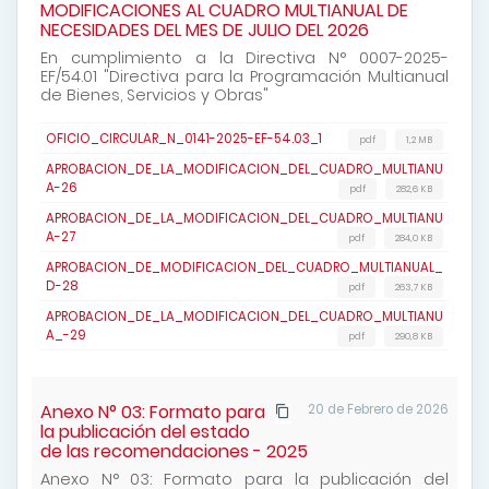
MODIFICACIONES AL CUADRO MULTIANUAL DE
NECESIDADES DEL MES DE JULIO DEL 2026
En cumplimiento a la Directiva N° 0007-2025-
EF/54.01 "Directiva para la Programación Multianual
de Bienes, Servicios y Obras"
OFICIO_CIRCULAR_N_0141-2025-EF-54.03_1
pdf
1,2 MB
APROBACION_DE_LA_MODIFICACION_DEL_CUADRO_MULTIANU
A-26
pdf
282,6 KB
APROBACION_DE_LA_MODIFICACION_DEL_CUADRO_MULTIANU
A-27
pdf
284,0 KB
APROBACION_DE_MODIFICACION_DEL_CUADRO_MULTIANUAL_
D-28
pdf
263,7 KB
APROBACION_DE_LA_MODIFICACION_DEL_CUADRO_MULTIANU
A_-29
pdf
290,8 KB
Anexo N° 03: Formato para
20 de Febrero de 2026
la publicación del estado
de las recomendaciones - 2025
Anexo N° 03: Formato para la publicación del