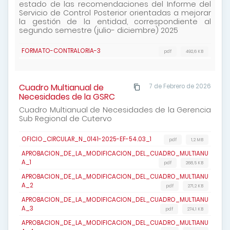
estado de las recomendaciones del Informe del
Servicio de Control Posterior orientadas a mejorar
la gestión de la entidad, correspondiente al
segundo semestre (julio- diciembre) 2025
FORMATO-CONTRALORIA-3
pdf
492,6 KB
Cuadro Multianual de
7 de Febrero de 2026
Necesidades de la GSRC
Cuadro Multianual de Necesidades de la Gerencia
Sub Regional de Cutervo
OFICIO_CIRCULAR_N_0141-2025-EF-54.03_1
pdf
1,2 MB
APROBACION_DE_LA_MODIFICACION_DEL_CUADRO_MULTIANU
A_1
pdf
268,5 KB
APROBACION_DE_LA_MODIFICACION_DEL_CUADRO_MULTIANU
A_2
pdf
271,2 KB
APROBACION_DE_LA_MODIFICACION_DEL_CUADRO_MULTIANU
A_3
pdf
274,1 KB
APROBACION_DE_LA_MODIFICACION_DEL_CUADRO_MULTIANU