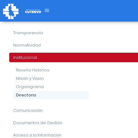
Directorio
Transparencia
Institucional
Directorio
Normatividad
Institucional
OFICINAS DE GSRC
RESPONSABLE
Reseña Histórica
Misión y Visión
GERENTE SUB REGIONAL DE
Ing. Jhoel Linares Alar
CUTERVO
Organigrama
Directorio
OFICINA SUB REGIONAL DE
Ing. Alberto Segundo
OPERACIONES
Comunicación
OFICINA SUB REGIONAL DE
Documentos de Gestión
CONTROL INSTITUCIONAL
Acceso a la Información